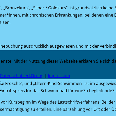
„Bronzekurs“, „Silber-/ Goldkurs“, ist grundsätzlich kein
er*innen, mit chronischen Erkrankungen, bei denen eine Beg
eisen.
 Onlinebuchung ausdrücklich ausgewiesen und mit der verbi
Dienste. Mit der Nutzung dieser Webseite erklären Sie sich 
s“, „Bronzekurs“, „Silber-/ Goldkurs“ und „Aquafitness“ i
ehmer*innen enthalten.
 Datenschutzerklärung
|
Impressum
oße Frösche“, und „Eltern-Kind-Schwimmen“ ist im ausgewies
 Eintrittspreis für das Schwimmbad für eine*n begleitende
h vor Kursbeginn im Wege des Lastschriftverfahrens. Bei de
ermächtigung zu erteilen. Eine Barzahlung vor Ort oder Ü