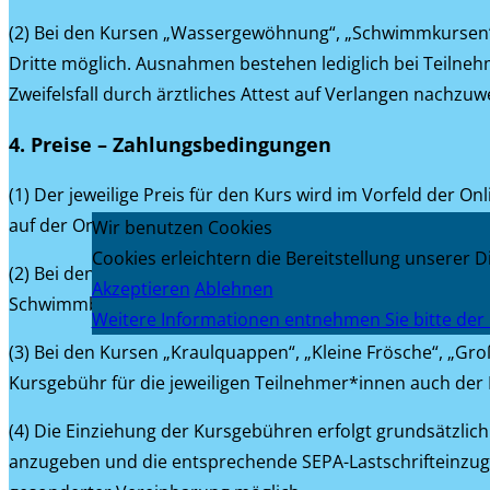
(2) Bei den Kursen „Wassergewöhnung“, „Schwimmkursen“, 
Dritte möglich. Ausnahmen bestehen lediglich bei Teilnehm
Zweifelsfall durch ärztliches Attest auf Verlangen nachzuw
4. Preise – Zahlungsbedingungen
(1) Der jeweilige Preis für den Kurs wird im Vorfeld der
auf der Onlineplattform
yolawo.de
akzeptiert.
Wir benutzen Cookies
Cookies erleichtern die Bereitstellung unserer 
(2) Bei den Schwimmkursen „Wassergewöhnung“, „Schwimmkur
Akzeptieren
Ablehnen
Schwimmbad und die Kursgebühr für die jeweiligen Teiln
Weitere Informationen entnehmen Sie bitte der
(3) Bei den Kursen „Kraulquappen“, „Kleine Frösche“, „Gr
Kursgebühr für die jeweiligen Teilnehmer*innen auch der
(4) Die Einziehung der Kursgebühren erfolgt grundsätzlic
anzugeben und die entsprechende SEPA-Lastschrifteinzugs