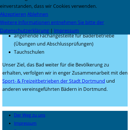
alle Sport- und Schwimmbegeisterten in den
einverstanden, dass wir Cookies verwenden.
öffentlichen Badezeiten
Akzeptieren
Ablehnen
Kitas und Gruppen des offenen Ganztages
Weitere Informationen entnehmen Sie bitte der
Übungsgruppen der
TU Dortmund
Datenschutzerklärung
|
Impressum
angehende Fachangestellte für Bäderbetriebe
(Übungen und Abschlussprüfungen)
Tauchschulen
Unser Ziel, das Bad weiter für die Bevölkerung zu
erhalten, verfolgen wir in enger Zusammenarbeit mit den
Sport- & Freizeitbetrieben der Stadt Dortmund
und
anderen vereinsgeführten Bädern in Dortmund.
Der Weg zu uns
Impressum