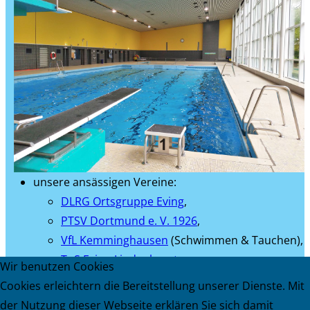
unsere ansässigen Vereine:
DLRG Ortsgruppe Eving
,
PTSV Dortmund e. V. 1926
,
VfL Kemminghausen
(Schwimmen & Tauchen),
TuS Eving-Lindenhorst,
Wir benutzen Cookies
SV Derne
(Tauchen)
Cookies erleichtern die Bereitstellung unserer Dienste. Mit
Dortmunder Schulen
der Nutzung dieser Webseite erklären Sie sich damit